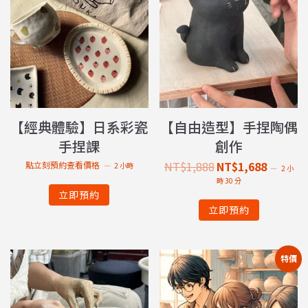
【經典體驗】日系彩瓷
【自由造型】手捏陶偶
手捏課
創作
NT$
1,888
NT$
1,688
點立刻預約查看價格
2 小時
2 小
時 30 分
立即預約
立即預約
特價