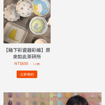
【釉下彩瓷器彩繪】原
來如此茶研所
NT$
650
1 小時
立即預約