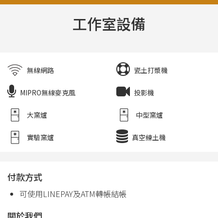
工作室設備
無線網路
瓷土打漿機
MIPRO無線麥克風
投影機
大窯爐
中型窯爐
實驗窯爐
真空練土機
付款方式
可使用LINEPAY及ATM轉帳結帳
關於我們