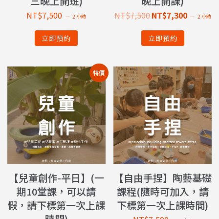
三晚上開班)
晚上開課)
NT$
7,500
NT$
7,500
NT$
7,300
2 小時
2 小時
立即預約
立即預約
特價
【兒童創作-平日】(一
【自由手捏】陶藝基礎
期10堂課，可以請
課程(隨時可加入，請
假，請下標第一次上課
下標第一次上課時間)
時間)