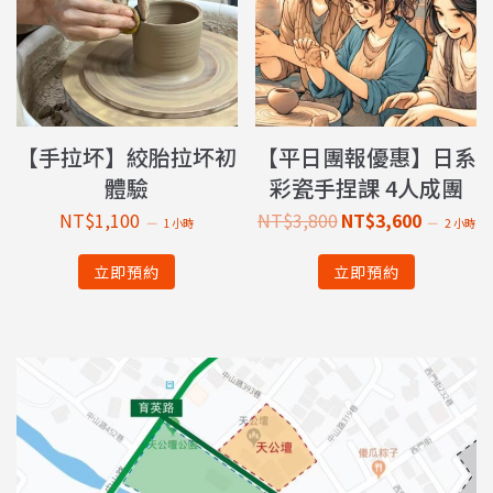
【手拉坏】絞胎拉坏初
【平日團報優惠】日系
體驗
彩瓷手捏課 4人成團
NT$
1,100
NT$
3,800
NT$
3,600
1 小時
2 小時
立即預約
立即預約