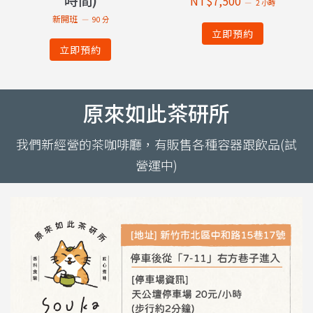
NT$
7,500
2 小時
新開班
90 分
立即預約
立即預約
原來如此茶研所
我們新經營的茶咖啡廳，有販售各種容器跟飲品(試
營運中)